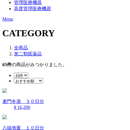
管理医療機器
高度管理医療機器
Menu
CATEGORY
全商品
第二類医薬品
65
件
の商品がみつかりました。
麦門冬湯 ３０日分
¥ 16,200
八味地黄 １０日分