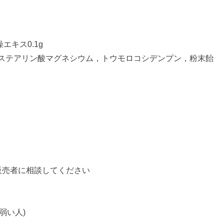
エキス0.1g
ステアリン酸マグネシウム，トウモロコシデンプン，粉末飴
販売者に相談してください
弱い人)