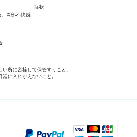
症状
振、胃部不快感
合
。
しい所に密栓して保管すりこと。
容器に入れかえないこと。