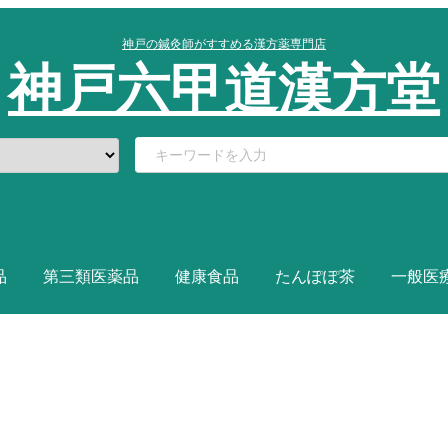
神戸の鍼灸師がすすめる漢方薬専門店
神戸六甲道漢方堂
品
第三類医薬品
健康食品
たんぽぽ茶
一般医