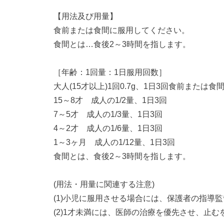
【用法及び用量】
食前または食間に服用してください。
食間とは…食後2～3時間を指します。
［年齢：1回量：1日服用回数］
大人(15才以上)1回0.7g、1日3回食前または
15～8才 成人の1/2量、1日3回
7～5才 成人の1/3量、1日3回
4～2才 成人の1/6量、1日3回
1～3ヶ月 成人の1/12量、1日3回
食間とは、食後2～3時間を指します。
(用法・用量に関連する注意)
(1)小児に服用させる場合には、保護者の指導
(2)1才未満には、医師の治療を優先させ、止