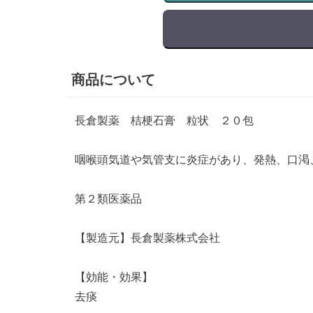
商品について
長倉製薬 桔梗石膏 粒状 ２０包
咽喉頭気道や気管支に炎症があり、発熱、口渇
第２類医薬品
【製造元】長倉製薬株式会社
【効能・効果】
去痰