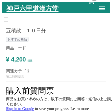
Menu
神戸六甲道漢方堂
五積散 １０日分
おすすめ商品
商品コード：
¥ 4,200
税込
関連カテゴリ
第二類医薬品