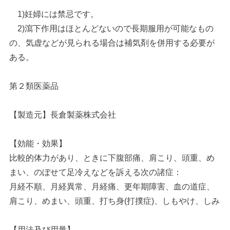
1)妊婦には禁忌です。
2)瀉下作用はほとんどないので長期服用が可能なもの
の、気虚などが見られる場合は補気剤を併用する必要が
ある。
第２類医薬品
【製造元】長倉製薬株式会社
【効能・効果】
比較的体力があり、ときに下腹部痛、肩こり、頭重、め
まい、のぼせて足冷えなどを訴える次の諸症：
月経不順、月経異常、月経痛、更年期障害、血の道症、
肩こり、めまい、頭重、打ち身(打撲症)、しもやけ、しみ
【用法及び用量】