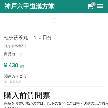
Menu
神戸六甲道漢方堂
0
桂枝茯苓丸 １０日分
おすすめ商品
商品コード：
¥ 430
税込
関連カテゴリ
第二類医薬品