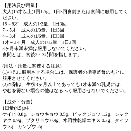
【用法及び用量】
大人(15才以上)1回1.5g、1日3回食前または食間に服用してく
ださい。
15～8才 成人の1/2量、1日3回
7～5才 成人の1/3量、1日3回
4～3才 成人の1/6量、1日3回
1才～3ヶ月 成人の1/12量 1日3回
3ヶ月未満未満は服用しないでください。
食間とは、食後2～3時間を指します。
(用法・用量に関連する注意)
(1)小児に服用させる場合には、保護者の指導監督のもとに
服用させてください。
(2)本剤は、生後3ヶ月以上であっても1才未満の乳児には、
やむを得ない場合の他はなるべく服用させないでください。
【成分・分量】
1日量(4.5g)中
ケイヒ 0.8g、ショウキョウ 0.5g、ビャクジュツ 1.2g、シャク
ヤク 0.9g、ブクリョウ 0.9g、水溶性乾燥エキス 0.2g、タイソ
ウ 3g、カンゾウ 2g