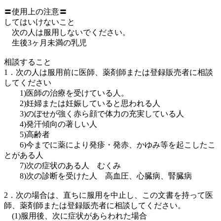
〓使用上の注意〓
してはいけないこと
次の人は服用しないでください。
生後3ヶ月未満の乳児
相談すること
1．次の人は服用前に医師、薬剤師または登録販売者に相談
してください
1)医師の治療を受けている人。
2)妊婦または妊娠していると思われる人
3)のぼせが強く赤ら顔で体力の充実している人
4)発汗傾向の著しい人
5)高齢者
6)今までに薬により発疹・発赤、かゆみ等を起こしたこ
とがある人
7)次の症状のある人 むくみ
8)次の診断を受けた人 高血圧、心臓病、腎臓病
2．次の場合は、直ちに服用を中止し、この文書を持って医
師、薬剤師または登録販売者に相談してください。
(1)服用後、次に症状があらわれた場合