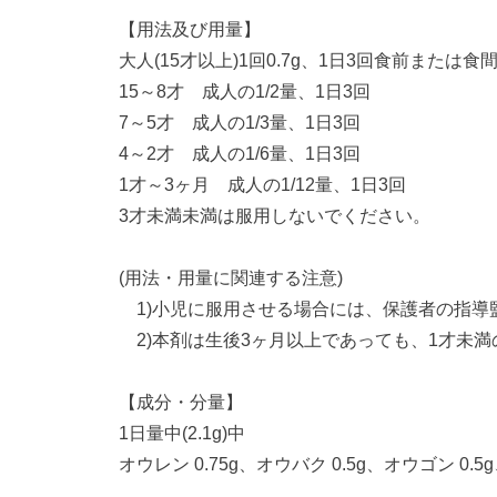
【用法及び用量】
大人(15才以上)1回0.7g、1日3回食前または
15～8才 成人の1/2量、1日3回
7～5才 成人の1/3量、1日3回
4～2才 成人の1/6量、1日3回
1才～3ヶ月 成人の1/12量、1日3回
3才未満未満は服用しないでください。
(用法・用量に関連する注意)
1)小児に服用させる場合には、保護者の指導
2)本剤は生後3ヶ月以上であっても、1才未
【成分・分量】
1日量中(2.1g)中
オウレン 0.75g、オウバク 0.5g、オウゴン 0.5g