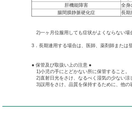
肝機能障害
全身
腸間膜静脈硬化症
長期
2)一ヶ月位服用しても症状がよくならない場
3．長期連用する場合は、医師、薬剤師または
● 保管及び取扱い上の注意 ●
1)小児の手にとどかない所に保管すること。
2)直射日光をさけ、なるべく湿気の少ない涼
3)誤用をさけ、品質を保持するために、他の