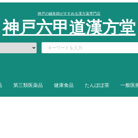
神戸の鍼灸師がすすめる漢方薬専門店
神戸六甲道漢方堂
品
第三類医薬品
健康食品
たんぽぽ茶
一般医