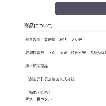
商品について
長倉製薬 黄解散 粒状 ６０包
表層性胃炎、下血、血尿、精神不安、各種炎症
第２類医薬品
【製造元】長倉製薬株式会社
【効能・効果】
胃炎、胃カタル