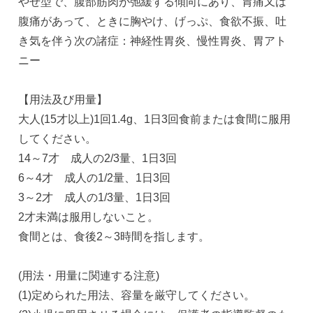
やせ型で、腹部筋肉が弛緩する傾向にあり、胃痛又は
腹痛があって、ときに胸やけ、げっぷ、食欲不振、吐
き気を伴う次の諸症：神経性胃炎、慢性胃炎、胃アト
ニー
【用法及び用量】
大人(15才以上)1回1.4g、1日3回食前または食間に服用
してください。
14～7才 成人の2/3量、1日3回
6～4才 成人の1/2量、1日3回
3～2才 成人の1/3量、1日3回
2才未満は服用しないこと。
食間とは、食後2～3時間を指します。
(用法・用量に関連する注意)
(1)定められた用法、容量を厳守してください。