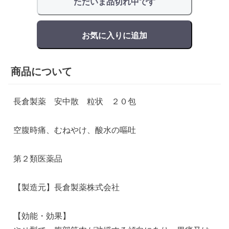
ただいま品切れ中です
お気に入りに追加
商品について
長倉製薬 安中散 粒状 ２０包
空腹時痛、むねやけ、酸水の嘔吐
第２類医薬品
【製造元】長倉製薬株式会社
【効能・効果】